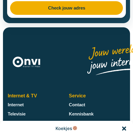
Check jouw adres
Internet & TV
Service
Internet
Contact
Televisie
Kennisbank
ESPN Compleet
Nieuws
Koekjes
Gebieden
Veelgestelde vragen