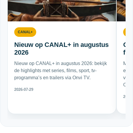
CANAL+
CA
Nieuw op CANAL+ in augustus
CA
2026
fil
Nieuw op CANAL+ in augustus 2026: bekijk
Met 
de highlights met series, films, sport, tv-
en s
programma’s en trailers via Onvi TV.
voora
Onvi
2026-07-29
2026-