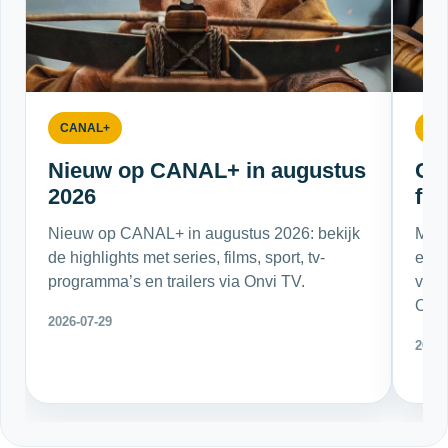
CANAL+
CA
Nieuw op CANAL+ in augustus
CA
2026
fil
Nieuw op CANAL+ in augustus 2026: bekijk
Met 
de highlights met series, films, sport, tv-
en s
programma’s en trailers via Onvi TV.
voora
Onvi
2026-07-29
2026-